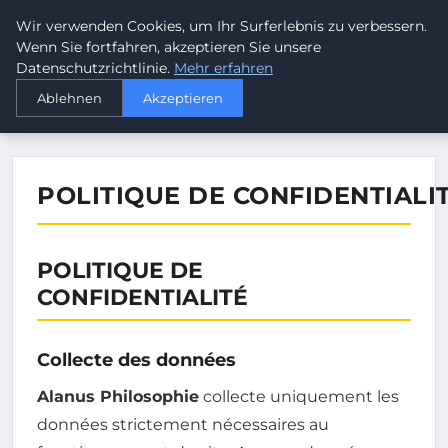
Wir verwenden Cookies, um Ihr Surferlebnis zu verbessern.
ALANUS PHILOSOPHIE
Wenn Sie fortfahren, akzeptieren Sie unsere
Datenschutzrichtlinie.
Mehr erfahren
›
STARTSEITE
POLITIQUE DE CONFIDENTIALITÉ
Ablehnen
Akzeptieren
POLITIQUE DE CONFIDENTIALI
POLITIQUE DE
CONFIDENTIALITÉ
Collecte des données
Alanus Philosophie
collecte uniquement les
données strictement nécessaires au