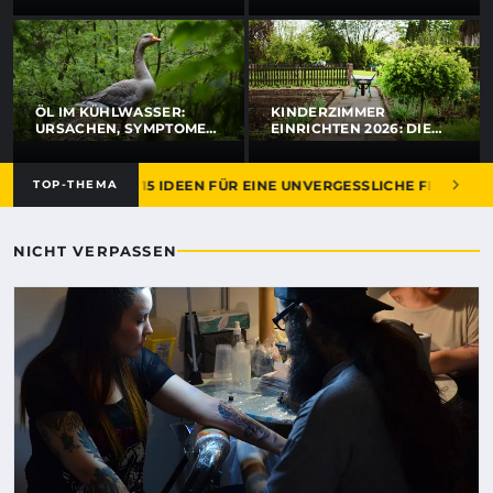
PREIS VERSPRICHT
ÖL IM KÜHLWASSER:
KINDERZIMMER
URSACHEN, SYMPTOME
EINRICHTEN 2026: DIE
UND SCHNELLE
SCHÖNSTEN IDEEN FÜRS
LÖSUNGEN ERKLÄRT
TRAUMZIMMER
RE VERHEIRATET: 15 IDEEN FÜR EINE UNVERGESSLICHE FEIER
TOP-THEMA
NICHT VERPASSEN