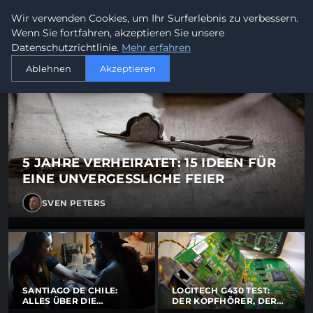
Alanus Philosophie - Nachri
Wir verwenden Cookies, um Ihr Surferlebnis zu verbessern.
ALANUS
PHILOSOPHIE
Wenn Sie fortfahren, akzeptieren Sie unsere
Datenschutzrichtlinie.
Mehr erfahren
Ablehnen
Akzeptieren
5 JAHRE VERHEIRATET: 15 IDEEN FÜR
EINE UNVERGESSLICHE FEIER
SVEN PETERS
SANTIAGO DE CHILE:
LOGITECH G430 TEST:
ALLES ÜBER DIE
DER KOPFHÖRER, DER
HAUPTSTADT CHILES
MEHR KANN ALS SEIN