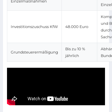
Einzelmaßnahmen
Einz
Kompl
und B
Investitionszuschuss KfW
48.000 Euro
durch
Sachv
Bis zu 10 %
Abhä
Grundsteuerermäßigung
jährlich
Bunde