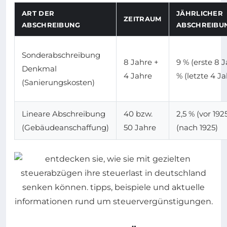
ART DER
JÄHRLICHER
ZEITRAUM
ABSCHREIBUNG
ABSCHREIBU
Sonderabschreibung
8 Jahre +
9 % (erste 8 J
Denkmal
4 Jahre
% (letzte 4 Ja
(Sanierungskosten)
Lineare Abschreibung
40 bzw.
2,5 % (vor 1925
(Gebäudeanschaffung)
50 Jahre
(nach 1925)