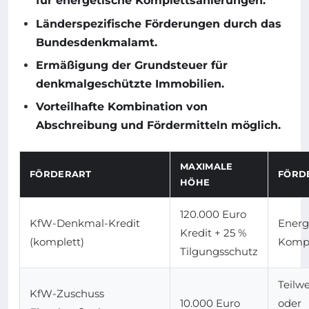
für energetische Komplettsanierungen.
Länderspezifische Förderungen durch das
Bundesdenkmalamt.
Ermäßigung der Grundsteuer für
denkmalgeschützte Immobilien.
Vorteilhafte Kombination von
Abschreibung und Fördermitteln möglich.
MAXIMALE
FÖRDERART
FÖRD
HÖHE
120.000 Euro
KfW-Denkmal-Kredit
Energ
Kredit + 25 %
(komplett)
Kompl
Tilgungsschutz
Teilw
KfW-Zuschuss
10.000 Euro
oder