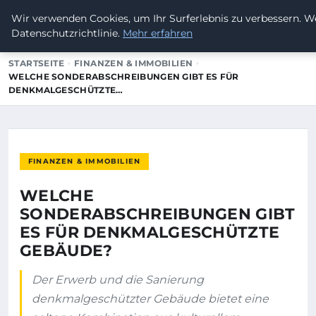
Wir verwenden Cookies, um Ihr Surferlebnis zu verbessern. We
ALANUS PHILOSOPHIE
Datenschutzrichtlinie.
Mehr erfahren
STARTSEITE
FINANZEN & IMMOBILIEN
WELCHE SONDERABSCHREIBUNGEN GIBT ES FÜR
DENKMALGESCHÜTZTE…
FINANZEN & IMMOBILIEN
WELCHE
SONDERABSCHREIBUNGEN GIBT
ES FÜR DENKMALGESCHÜTZTE
GEBÄUDE?
Der Erwerb und die Sanierung
denkmalgeschützter Gebäude bietet eine