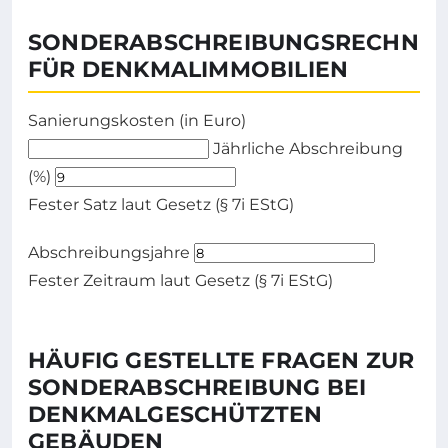
SONDERABSCHREIBUNGSRECHNE
FÜR DENKMALIMMOBILIEN
Sanierungskosten (in Euro)
Jährliche Abschreibung
Geben Sie die Sanierungskosten in Euro ein.
(%)
Fester Satz laut Gesetz (§ 7i EStG)
Abschreibungsjahre
Fester Zeitraum laut Gesetz (§ 7i EStG)
Hier wird die Gesamte Sonderabschreibung in Euro 
HÄUFIG GESTELLTE FRAGEN ZUR
SONDERABSCHREIBUNG BEI
DENKMALGESCHÜTZTEN
GEBÄUDEN