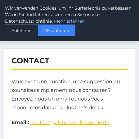
Wir verwenden Cookies, um Ihr Surferlebnis zu verbessern.
ALANUS PHILOSOPHIE
Wenn Sie fortfahren, akzeptieren Sie unsere
Datenschutzrichtlinie.
Mehr erfahren
›
STARTSEITE
CONTACT
Ablehnen
Akzeptieren
CONTACT
Vous avez une question, une suggestion ou
souhaitez simplement nous contacter ?
Envoyez-nous un email et nous vous
répondrons dans les plus brefs délais.
Email :
contact@alanus-philosophie.de