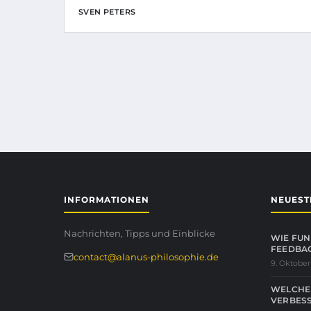
SVEN PETERS
INFORMATIONEN
NEUEST
Nachrichten, Tipps und Einblicke
WIE FUN
FEEDBA
contact@alanus-philosophie.de
9. Oktober
WELCHE
VERBESS