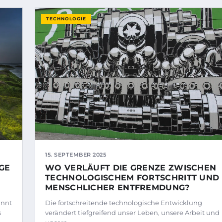
TECHNOLOGIE
15. SEPTEMBER 2025
WO VERLÄUFT DIE GRENZE ZWISCHEN
GE
TECHNOLOGISCHEM FORTSCHRITT UND
MENSCHLICHER ENTFREMDUNG?
innt
Die fortschreitende technologische Entwicklung
s
verändert tiefgreifend unser Leben, unsere Arbeit und