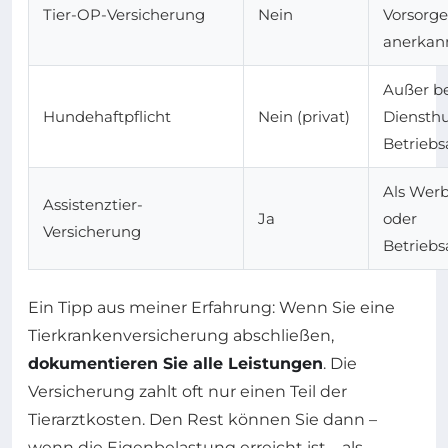
Tier-OP-Versicherung
Nein
Vorsorg
anerkan
Außer be
Hundehaftpflicht
Nein (privat)
Diensth
Betrieb
Als Wer
Assistenztier-
Ja
oder
Versicherung
Betrieb
Ein Tipp aus meiner Erfahrung: Wenn Sie eine
Tierkrankenversicherung abschließen,
dokumentieren Sie alle Leistungen
. Die
Versicherung zahlt oft nur einen Teil der
Tierarztkosten. Den Rest können Sie dann –
wenn die Eigenbelastung erreicht ist – als